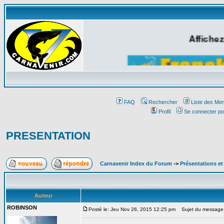
Affichez
FAQ
Rechercher
Liste des Me
Profil
Se connecter po
PRESENTATION
Carnavenir Index du Forum
->
Présentations e
Auteur
ROBINSON
Posté le: Jeu Nov 26, 2015 12:25 pm
Sujet du message