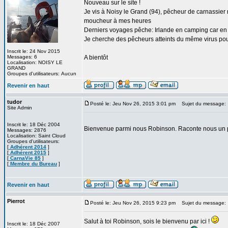
Nouveau sur le site !
Je vis à Noisy le Grand (94), pêcheur de carnassier no
moucheur à mes heures
Derniers voyages pêche: Irlande en camping car e
Je cherche des pêcheurs atteints du même virus pour
Inscrit le: 24 Nov 2015
Messages: 6
A bientôt
Localisation: NOISY LE
GRAND
Groupes d'utilisateurs: Aucun
Revenir en haut
tudor
Posté le: Jeu Nov 26, 2015 3:01 pm
Sujet du message:
Site Admin
Inscrit le: 18 Déc 2004
Bienvenue parmi nous Robinson. Raconte nous un 
Messages: 2876
Localisation: Saint Cloud
Groupes d'utilisateurs:
[
Adhérent 2014
]
[
Adhérent 2015
]
[
CarnaVie 85
]
[
Membre du Bureau
]
Revenir en haut
Pierrot
Posté le: Jeu Nov 26, 2015 9:23 pm
Sujet du message:
Salut à toi Robinson, sois le bienvenu par ici !
Inscrit le: 18 Déc 2007