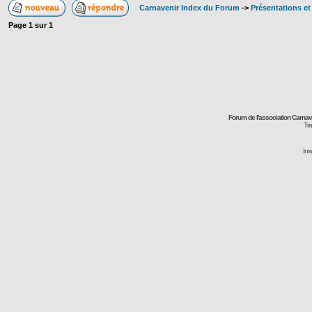
Carnavenir Index du Forum
->
Présentations e
Page
1
sur
1
Forum de l'association Carna
Tra
Ins