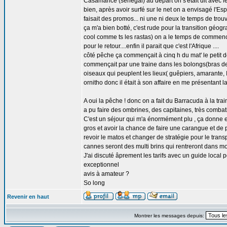
Casamance (senegal) au départ on s'était dit avec le 
bien, après avoir surfé sur le net on a envisagé l'Es
faisait des promos... ni une ni deux le temps de trouv
ça m'a bien botté, c'est rude pour la transition géo
cool comme ts les rastas) on a le temps de commence
pour le retour....enfin il parait que c'est l'Afrique ....
côté pêche ça commençait à cinq h du mat' le petit dé
commençait par une traine dans les bolongs(bras de 
oiseaux qui peuplent les lieux( guêpiers, amarante, Ibi
ornitho donc il était à son affaire en me présentant l
A oui la pêche ! donc on a fait du Barracuda à la tra
a pu faire des ombrines, des capitaines, très combatif
C'est un séjour qui m'a énormément plu , ça donne en
gros et avoir la chance de faire une carangue et de 
revoir le matos et changer de stratégie pour le tran
cannes seront des multi brins qui rentreront dans m
J'ai discuté âprement les tarifs avec un guide loca
exceptionnel
avis à amateur ?
So long
Revenir en haut
Montrer les messages depuis: