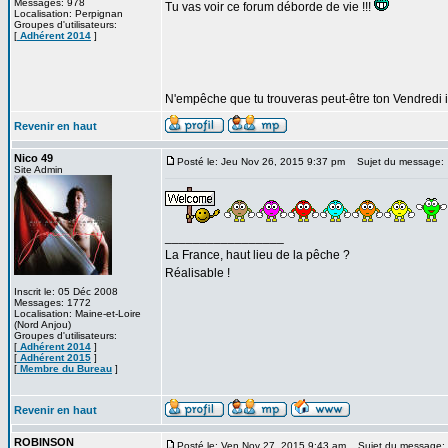
Messages: 978
Tu vas voir ce forum déborde de vie !!!
Localisation: Perpignan
Groupes d'utilisateurs:
[
Adhérent 2014
]
N'empêche que tu trouveras peut-être ton Vendredi i
Revenir en haut
Nico 49
Posté le: Jeu Nov 26, 2015 9:37 pm
Sujet du message:
Site Admin
_________________
La France, haut lieu de la pêche ?
Réalisable !
Inscrit le: 05 Déc 2008
Messages: 1772
Localisation: Maine-et-Loire
(Nord Anjou)
Groupes d'utilisateurs:
[
Adhérent 2014
]
[
Adhérent 2015
]
[
Membre du Bureau
]
Revenir en haut
ROBINSON
Posté le: Ven Nov 27, 2015 9:43 am
Sujet du message: M