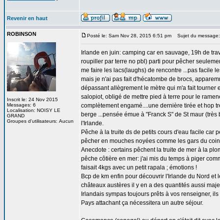
Revenir en haut
ROBINSON
Posté le: Sam Nov 28, 2015 6:51 pm
Sujet du messag
Irlande en juin: camping car en sauvage, 19h de trav
roupiller par terre no pbl) parti pour pêcher seulem
me faire les lacs(laughs) de rencontre ...pas facile l
mais je n'ai pas fait d'hécatombe de brocs, apparemm
dépassant allègrement le mètre qui m'a fait tourner en
salopiot, obligé de mettre pied à terre pour le ramene
Inscrit le: 24 Nov 2015
Messages: 6
complètement engamé....une dernière tirée et hop tr
Localisation: NOISY LE
berge ...pensée émue à "Franck S" de St maur (très b
GRAND
Groupes d'utilisateurs: Aucun
l'Irlande.
Pêche à la truite ds de petits cours d'eau facile ca
pêcher en mouches noyées comme les gars du coin
Anecdote : certains pêchent la truite de mer à la p
pêche côtière en mer: j'ai mis du temps à piger comm
faisait 4kgs avec un petit rapala ; émotions !
Bcp de km enfin pour découvrir l'Irlande du Nord et le
châteaux austères il y en a des quantités aussi maje
Irlandais sympas toujours prêts à vos renseigner, ils 
Pays attachant ça nécessitera un autre séjour.