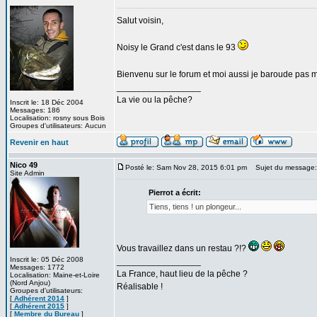
Salut voisin,
Noisy le Grand c'est dans le 93
Bienvenu sur le forum et moi aussi je baroude pas m
_________________
La vie ou la pêche?
Inscrit le: 18 Déc 2004
Messages: 186
Localisation: rosny sous Bois
Groupes d'utilisateurs: Aucun
Revenir en haut
Nico 49
Posté le: Sam Nov 28, 2015 6:01 pm
Sujet du message:
Site Admin
Pierrot a écrit:
Tiens, tiens ! un plongeur...
Vous travaillez dans un restau ?!?
Inscrit le: 05 Déc 2008
_________________
Messages: 1772
La France, haut lieu de la pêche ?
Localisation: Maine-et-Loire
(Nord Anjou)
Réalisable !
Groupes d'utilisateurs:
[
Adhérent 2014
]
[
Adhérent 2015
]
[
Membre du Bureau
]